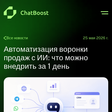
Запросить Демо ChatBoost
Компания
Все новости
25 мая 2026 г.
Автоматизация воронки
Ваше имя
продаж с ИИ: что можно
внедрить за 1 день
Введите телефон
Связаться со мной в Telegram